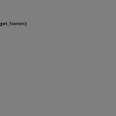
Executiva de
Transformação Digital
get_footer();