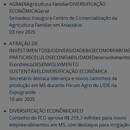
AGRAER
Agricultura Familiar
DIVERSIFICAÇÃO
ECONÔMICA
Geral
Semadesc inaugura Centro de Comercialização da
Agricultura Familiar em Anastácio
03 nov 2025
ATRAÇÃO DE
INVESTIMENTOS
BIODIVERSIDADE
BIOECONOMIA
BOA
PRÁTICAS
CELULOSE
CONFIABILIDADE
Desenvolvimento
Econômico
DESENVOLVIMENTO
SUSTENTÁVEL
DIVERSIFICAÇÃO ECONÔMICA
Secretário destaca liderança e novos caminhos da
produção em MS durante Fórum Agro do LIDE na
Expogrande
10 abr 2025
DIVERSIFICAÇÃO ECONÔMICA
FCO
Conselho do FCO aprova R$ 219,7 milhões para novos
empreendimentos em MS, com destaque para irrigação