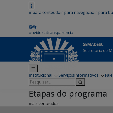
ir para conteúdo
ir para navegação
ir para b
ouvidoria
transparência
SEMADESC
Secretaria de M
Institucional
Serviços
Informativos
Fal
Pesquisar
por:
Etapas do programa
mais conteudos