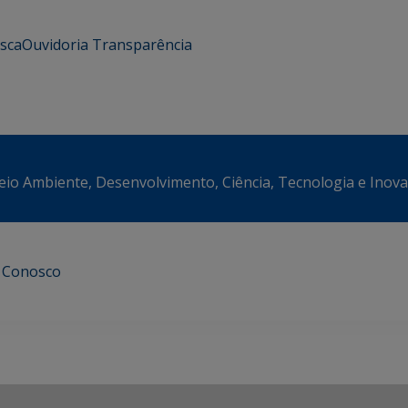
usca
Ouvidoria
Transparência
eio Ambiente, Desenvolvimento, Ciência, Tecnologia e Inov
e Conosco