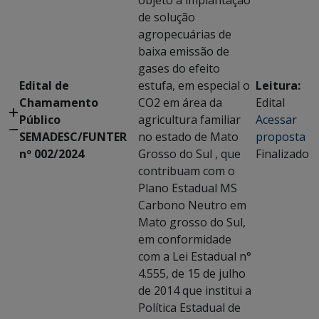
objeto a implantação
de solução
agropecuárias de
baixa emissão de
gases do efeito
Edital de
estufa, em especial o
Leitura:
Chamamento
CO2 em área da
Edital
Público
agricultura familiar
Acessar
SEMADESC/FUNTER
no estado de Mato
proposta
nº 002/2024
Grosso do Sul , que
Finalizado
contribuam com o
Plano Estadual MS
Carbono Neutro em
Mato grosso do Sul,
em conformidade
com a Lei Estadual n°
4.555, de 15 de julho
de 2014 que institui a
Política Estadual de