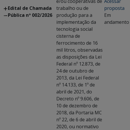
e/ou cooperativas de
Acessar
Edital de Chamada
trabalho ou de
proposta
Pública nº 002/2026
produção para a
Em
implementação da
andamento
tecnologia social
cisterna de
ferrocimento de 16
mil litros, observadas
as disposições da Lei
Federal nº 12.873, de
24 de outubro de
2013, da Lei Federal
nº 14.133, de 1º de
abril de 2021, do
Decreto nº 9.606, de
10 de dezembro de
2018, da Portaria MC
nº 22, de 6 de abril de
2020, ou normativo