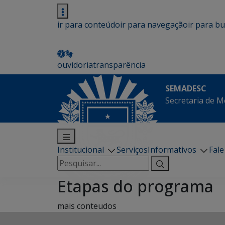
ir para conteúdo
ir para navegação
ir para b
ouvidoria
transparência
SEMADESC
Secretaria de M
Institucional
Serviços
Informativos
Fal
Pesquisar
por:
Etapas do programa
mais conteudos