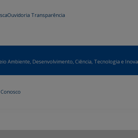
usca
Ouvidoria
Transparência
eio Ambiente, Desenvolvimento, Ciência, Tecnologia e Inov
e Conosco