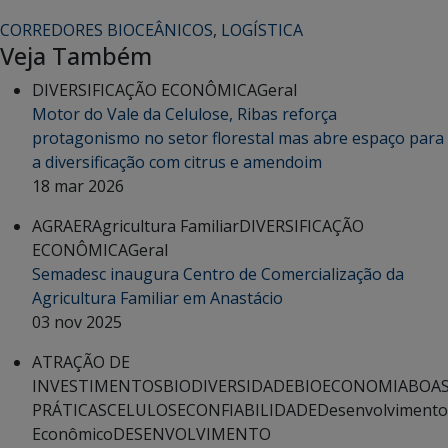
CORREDORES BIOCEÂNICOS
,
LOGÍSTICA
Veja Também
DIVERSIFICAÇÃO ECONÔMICA
Geral
Motor do Vale da Celulose, Ribas reforça
protagonismo no setor florestal mas abre espaço para
a diversificação com citrus e amendoim
18 mar 2026
AGRAER
Agricultura Familiar
DIVERSIFICAÇÃO
ECONÔMICA
Geral
Semadesc inaugura Centro de Comercialização da
Agricultura Familiar em Anastácio
03 nov 2025
ATRAÇÃO DE
INVESTIMENTOS
BIODIVERSIDADE
BIOECONOMIA
BOA
PRÁTICAS
CELULOSE
CONFIABILIDADE
Desenvolvimento
Econômico
DESENVOLVIMENTO