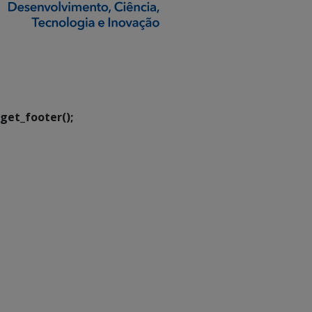
SETDIG | Secretaria-
Executiva de
Transformação Digital
get_footer();