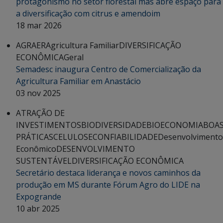
protagonismo no setor florestal mas abre espaço para
a diversificação com citrus e amendoim
18 mar 2026
AGRAER
Agricultura Familiar
DIVERSIFICAÇÃO
ECONÔMICA
Geral
Semadesc inaugura Centro de Comercialização da
Agricultura Familiar em Anastácio
03 nov 2025
ATRAÇÃO DE
INVESTIMENTOS
BIODIVERSIDADE
BIOECONOMIA
BOA
PRÁTICAS
CELULOSE
CONFIABILIDADE
Desenvolvimento
Econômico
DESENVOLVIMENTO
SUSTENTÁVEL
DIVERSIFICAÇÃO ECONÔMICA
Secretário destaca liderança e novos caminhos da
produção em MS durante Fórum Agro do LIDE na
Expogrande
10 abr 2025