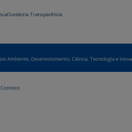
usca
Ouvidoria
Transparência
eio Ambiente, Desenvolvimento, Ciência, Tecnologia e Inov
e Conosco