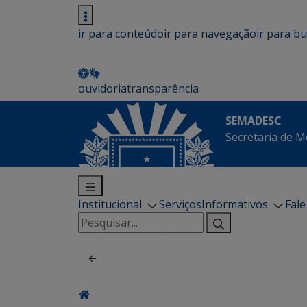
ir para conteúdo
ir para navegação
ir para b
ouvidoria
transparência
SEMADESC
Secretaria de M
Institucional
Serviços
Informativos
Fal
Pesquisar
por: