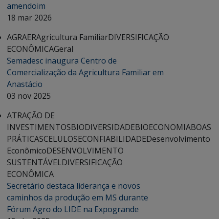
amendoim
18 mar 2026
AGRAER
Agricultura Familiar
DIVERSIFICAÇÃO
ECONÔMICA
Geral
Semadesc inaugura Centro de
Comercialização da Agricultura Familiar em
Anastácio
03 nov 2025
ATRAÇÃO DE
INVESTIMENTOS
BIODIVERSIDADE
BIOECONOMIA
BOAS
PRÁTICAS
CELULOSE
CONFIABILIDADE
Desenvolvimento
Econômico
DESENVOLVIMENTO
SUSTENTÁVEL
DIVERSIFICAÇÃO
ECONÔMICA
Secretário destaca liderança e novos
caminhos da produção em MS durante
Fórum Agro do LIDE na Expogrande