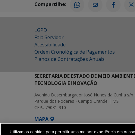
Compartilhe:
LGPD
Fala Servidor
Acessibilidade
Ordem Cronológica de Pagamentos
Planos de Contratações Anuais
SECRETARIA DE ESTADO DE MEIO AMBIENT
TECNOLOGIA E INOVAÇÃO
Avenida Desembargador José Nunes da Cunha s/n 
Parque dos Poderes - Campo Grande | MS
CEP.: 79031-310
MAPA
SETDIG | Secretaria-Executiva de Transf
Utilizamos cookies para permitir uma melhor experiência em noss