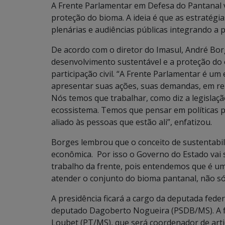
A Frente Parlamentar em Defesa do Pantanal va
proteção do bioma. A ideia é que as estratégia
plenárias e audiências públicas integrando a
De acordo com o diretor do Imasul, André Bo
desenvolvimento sustentável e a proteção do e
participação civil. “A Frente Parlamentar é um
apresentar suas ações, suas demandas, em re
Nós temos que trabalhar, como diz a legislaçã
ecossistema. Temos que pensar em políticas p
aliado às pessoas que estão ali”, enfatizou.
Borges lembrou que o conceito de sustentabilid
econômica. Por isso o Governo do Estado vai 
trabalho da frente, pois entendemos que é u
atender o conjunto do bioma pantanal, não só
A presidência ficará a cargo da deputada feder
deputado Dagoberto Nogueira (PSDB/MS). A 
Loubet (PT/MS), que será coordenador de artic