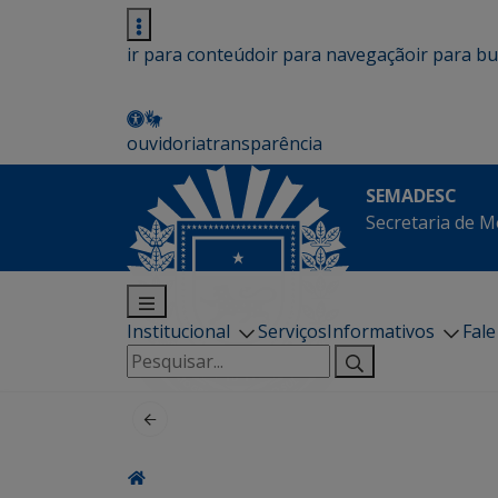
ir para conteúdo
ir para navegação
ir para b
ouvidoria
transparência
SEMADESC
Secretaria de M
Institucional
Serviços
Informativos
Fal
Pesquisar
por: