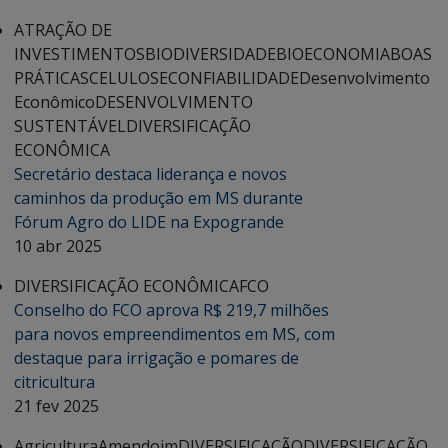
ATRAÇÃO DE
INVESTIMENTOS
BIODIVERSIDADE
BIOECONOMIA
BOAS
PRÁTICAS
CELULOSE
CONFIABILIDADE
Desenvolvimento
Econômico
DESENVOLVIMENTO
SUSTENTÁVEL
DIVERSIFICAÇÃO
ECONÔMICA
Secretário destaca liderança e novos
caminhos da produção em MS durante
Fórum Agro do LIDE na Expogrande
10 abr 2025
DIVERSIFICAÇÃO ECONÔMICA
FCO
Conselho do FCO aprova R$ 219,7 milhões
para novos empreendimentos em MS, com
destaque para irrigação e pomares de
citricultura
21 fev 2025
Agricultura
Amendoim
DIVERSIFICAÇÃO
DIVERSIFICAÇÃO