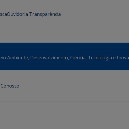
usca
Ouvidoria
Transparência
eio Ambiente, Desenvolvimento, Ciência, Tecnologia e Inov
e Conosco