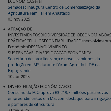
ECONÔMICA
Geral
Semadesc inaugura Centro de Comercialização da
Agricultura Familiar em Anastácio
03 nov 2025
ATRAÇÃO DE
INVESTIMENTOS
BIODIVERSIDADE
BIOECONOMIA
BOA
PRÁTICAS
CELULOSE
CONFIABILIDADE
Desenvolvimento
Econômico
DESENVOLVIMENTO
SUSTENTÁVEL
DIVERSIFICAÇÃO ECONÔMICA
Secretário destaca liderança e novos caminhos da
produção em MS durante Fórum Agro do LIDE na
Expogrande
10 abr 2025
DIVERSIFICAÇÃO ECONÔMICA
FCO
Conselho do FCO aprova R$ 219,7 milhões para novos
empreendimentos em MS, com destaque para irrigação
e pomares de citricultura
21 fev 2025