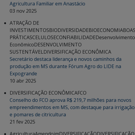
Agricultura Familiar em Anastácio
03 nov 2025
ATRAÇÃO DE
INVESTIMENTOS
BIODIVERSIDADE
BIOECONOMIA
BOA
PRÁTICAS
CELULOSE
CONFIABILIDADE
Desenvolvimento
Econômico
DESENVOLVIMENTO
SUSTENTÁVEL
DIVERSIFICAÇÃO ECONÔMICA
Secretário destaca liderança e novos caminhos da
produção em MS durante Fórum Agro do LIDE na
Expogrande
10 abr 2025
DIVERSIFICAÇÃO ECONÔMICA
FCO
Conselho do FCO aprova R$ 219,7 milhões para novos
empreendimentos em MS, com destaque para irrigação
e pomares de citricultura
21 fev 2025
Agricultura
Amendoim
DIVERSIFICAÇÃO
DIVERSIFICAÇÃO