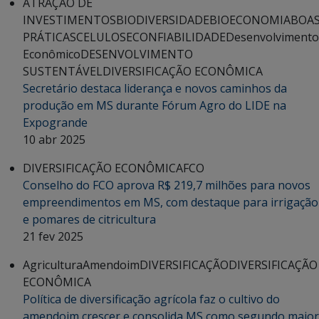
ATRAÇÃO DE
INVESTIMENTOS
BIODIVERSIDADE
BIOECONOMIA
BOA
PRÁTICAS
CELULOSE
CONFIABILIDADE
Desenvolvimento
Econômico
DESENVOLVIMENTO
SUSTENTÁVEL
DIVERSIFICAÇÃO ECONÔMICA
Secretário destaca liderança e novos caminhos da
produção em MS durante Fórum Agro do LIDE na
Expogrande
10 abr 2025
DIVERSIFICAÇÃO ECONÔMICA
FCO
Conselho do FCO aprova R$ 219,7 milhões para novos
empreendimentos em MS, com destaque para irrigação
e pomares de citricultura
21 fev 2025
Agricultura
Amendoim
DIVERSIFICAÇÃO
DIVERSIFICAÇÃO
ECONÔMICA
Política de diversificação agrícola faz o cultivo do
amendoim crescer e consolida MS como segundo maior