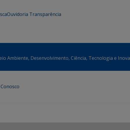
usca
Ouvidoria
Transparência
eio Ambiente, Desenvolvimento, Ciência, Tecnologia e Inov
e Conosco