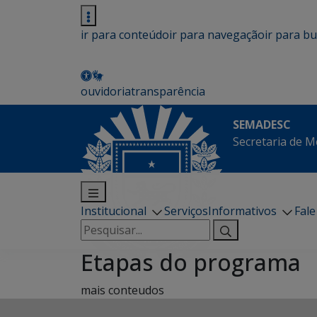
ir para conteúdo
ir para navegação
ir para b
ouvidoria
transparência
SEMADESC
Secretaria de M
Institucional
Serviços
Informativos
Fal
Pesquisar
por:
Etapas do programa
mais conteudos