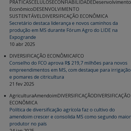
PRÁTICAS
CELULOSE
CONFIABILIDADE
Desenvolvimento
Econômico
DESENVOLVIMENTO
SUSTENTÁVEL
DIVERSIFICAÇÃO ECONÔMICA
Secretário destaca liderança e novos caminhos da
produção em MS durante Fórum Agro do LIDE na
Expogrande
10 abr 2025
DIVERSIFICAÇÃO ECONÔMICA
FCO
Conselho do FCO aprova R$ 219,7 milhões para novos
empreendimentos em MS, com destaque para irrigação
e pomares de citricultura
21 fev 2025
Agricultura
Amendoim
DIVERSIFICAÇÃO
DIVERSIFICAÇÃO
ECONÔMICA
Política de diversificação agrícola faz o cultivo do
amendoim crescer e consolida MS como segundo maior
produtor no país
24 jan 2025