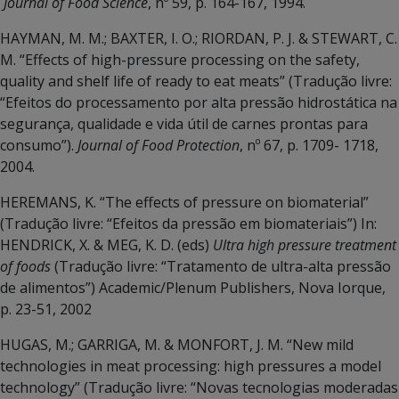
Journal of Food Science
, nº 59, p. 164-167, 1994.
HAYMAN, M. M.; BAXTER, I. O.; RIORDAN, P. J. & STEWART, C.
M. “Effects of high-pressure processing on the safety,
quality and shelf life of ready to eat meats” (Tradução livre:
“Efeitos do processamento por alta pressão hidrostática na
segurança, qualidade e vida útil de carnes prontas para
consumo”).
Journal of Food Protection
, nº 67, p. 1709- 1718,
2004.
HEREMANS, K. “The effects of pressure on biomaterial”
(Tradução livre: “Efeitos da pressão em biomateriais”) In:
HENDRICK, X. & MEG, K. D. (eds)
Ultra high pressure treatment
of foods
(Tradução livre: “Tratamento de ultra-alta pressão
de alimentos”) Academic/Plenum Publishers, Nova Iorque,
p. 23-51, 2002
HUGAS, M.; GARRIGA, M. & MONFORT, J. M. “New mild
technologies in meat processing: high pressures a model
technology” (Tradução livre: “Novas tecnologias moderadas