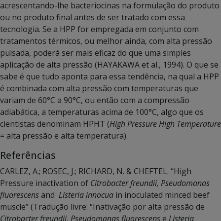
acrescentando-lhe bacteriocinas na formulação do produto
ou no produto final antes de ser tratado com essa
tecnologia. Se a HPP for empregada em conjunto com
tratamentos térmicos, ou melhor ainda, com alta pressão
pulsada, poderá ser mais eficaz do que uma simples
aplicação de alta pressão (HAYAKAWA et al., 1994). O que se
sabe é que tudo aponta para essa tendência, na qual a HPP
é combinada com alta pressão com temperaturas que
variam de 60°C a 90°C, ou então com a compressão
adiabática, a temperaturas acima de 100°C, algo que os
cientistas denominam HPHT (
High Pressure High Temperature
= alta pressão e alta temperatura).
Referências
CARLEZ, A.; ROSEC, J.; RICHARD, N. & CHEFTEL. “High
Pressure inactivation of
Citrobacter freundii, Pseudomanas
fluorescens
and
Listeria innocua
in inoculated minced beef
muscle” (Tradução livre: “Inativação por alta pressão de
Citrobacter freundii
,
Pseudomanas fluorescens
e
Listeria