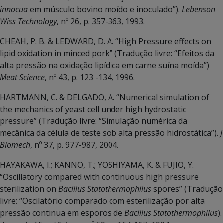
innocua
em músculo bovino moído e inoculado”).
Lebenson
Wiss Technology
, nº 26, p. 357-363, 1993.
CHEAH, P. B. & LEDWARD, D. A. “High Pressure effects on
lipid oxidation in minced pork” (Tradução livre: “Efeitos da
alta pressão na oxidação lipídica em carne suína moída”)
Meat Science
, nº 43, p. 123 -134, 1996.
HARTMANN, C. & DELGADO, A. “Numerical simulation of
the mechanics of yeast cell under high hydrostatic
pressure” (Tradução livre: “Simulação numérica da
mecânica da célula de teste sob alta pressão hidrostática”).
J
Biomech
, nº 37, p. 977-987, 2004.
HAYAKAWA, I.; KANNO, T.; YOSHIYAMA, K. & FUJIO, Y.
“Oscillatory compared with continuous high pressure
sterilization on
Bacillus Statothermophilus
spores” (Tradução
livre: “Oscilatório comparado com esterilização por alta
pressão continua em esporos de
Bacillus Statothermophilus
).