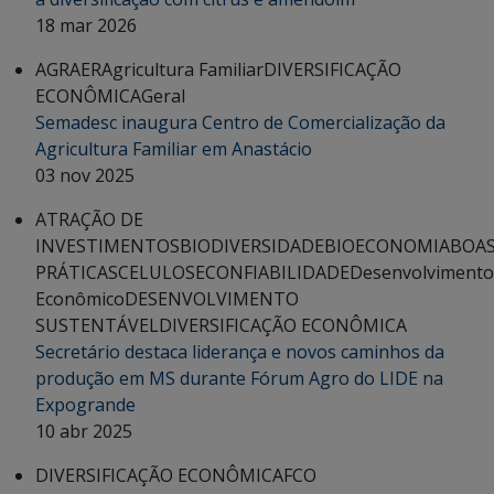
18 mar 2026
AGRAER
Agricultura Familiar
DIVERSIFICAÇÃO
ECONÔMICA
Geral
Semadesc inaugura Centro de Comercialização da
Agricultura Familiar em Anastácio
03 nov 2025
ATRAÇÃO DE
INVESTIMENTOS
BIODIVERSIDADE
BIOECONOMIA
BOA
PRÁTICAS
CELULOSE
CONFIABILIDADE
Desenvolvimento
Econômico
DESENVOLVIMENTO
SUSTENTÁVEL
DIVERSIFICAÇÃO ECONÔMICA
Secretário destaca liderança e novos caminhos da
produção em MS durante Fórum Agro do LIDE na
Expogrande
10 abr 2025
DIVERSIFICAÇÃO ECONÔMICA
FCO