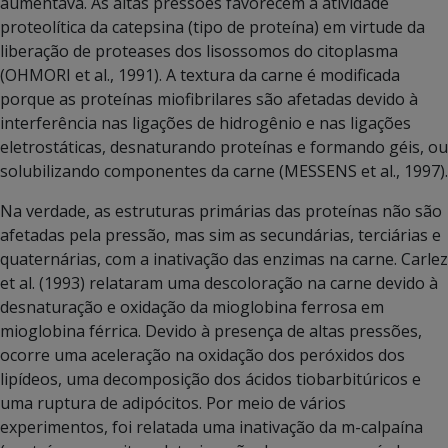
aumentava. As altas pressões favorecem a atividade
proteolítica da catepsina (tipo de proteína) em virtude da
liberação de proteases dos lisossomos do citoplasma
(OHMORI et al., 1991). A textura da carne é modificada
porque as proteínas miofibrilares são afetadas devido à
interferência nas ligações de hidrogênio e nas ligações
eletrostáticas, desnaturando proteínas e formando géis, ou
solubilizando componentes da carne (MESSENS et al., 1997).
Na verdade, as estruturas primárias das proteínas não são
afetadas pela pressão, mas sim as secundárias, terciárias e
quaternárias, com a inativação das enzimas na carne. Carlez
et al. (1993) relataram uma descoloração na carne devido à
desnaturação e oxidação da mioglobina ferrosa em
mioglobina férrica. Devido à presença de altas pressões,
ocorre uma aceleração na oxidação dos peróxidos dos
lipídeos, uma decomposição dos ácidos tiobarbitúricos e
uma ruptura de adipócitos. Por meio de vários
experimentos, foi relatada uma inativação da m-calpaína