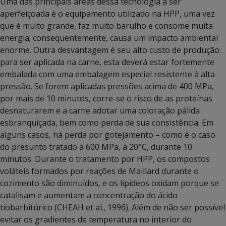
Uma das principais áreas dessa tecnologia a ser
aperfeiçoada é o equipamento utilizado na HPP, uma vez
que é muito grande, faz muito barulho e consome muita
energia; consequentemente, causa um impacto ambiental
enorme. Outra desvantagem é seu alto custo de produção:
para ser aplicada na carne, esta deverá estar fortemente
embalada com uma embalagem especial resistente à alta
pressão. Se forem aplicadas pressões acima de 400 MPa,
por mais de 10 minutos, corre-se o risco de as proteínas
desnaturarem e a carne adotar uma coloração pálida
esbranquiçada, bem como perda de sua consistência. Em
alguns casos, há perda por gotejamento – como é o caso
do presunto tratado a 600 MPa, a 20°C, durante 10
minutos. Durante o tratamento por HPP, os compostos
voláteis formados por reações de Maillard durante o
cozimento são diminuídos, e os lipídeos oxidam porque se
catalisam e aumentam a concentração do ácido
tiobarbitúrico (CHEAH et al., 1996). Além de não ser possível
evitar os gradientes de temperatura no interior do