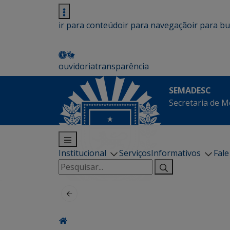
ir para conteúdo
ir para navegação
ir para b
ouvidoria
transparência
SEMADESC
Secretaria de M
Institucional
Serviços
Informativos
Fal
Pesquisar
por: