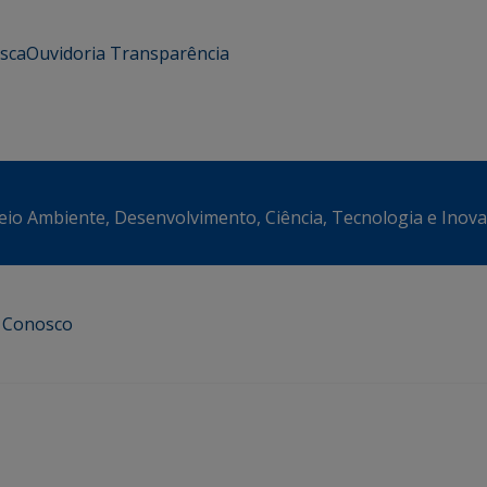
usca
Ouvidoria
Transparência
eio Ambiente, Desenvolvimento, Ciência, Tecnologia e Inov
e Conosco