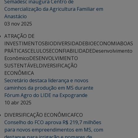
Semadesc inaugura Centro de
Comercialização da Agricultura Familiar em
Anastácio
03 nov 2025
ATRAÇÃO DE
INVESTIMENTOS
BIODIVERSIDADE
BIOECONOMIA
BOAS
PRÁTICAS
CELULOSE
CONFIABILIDADE
Desenvolvimento
Econômico
DESENVOLVIMENTO
SUSTENTÁVEL
DIVERSIFICAÇÃO
ECONÔMICA
Secretário destaca liderança e novos
caminhos da produção em MS durante
Fórum Agro do LIDE na Expogrande
10 abr 2025
DIVERSIFICAÇÃO ECONÔMICA
FCO
Conselho do FCO aprova R$ 219,7 milhões
para novos empreendimentos em MS, com
destaque para irrigação e pomares de