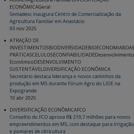
ECONÔMICA
Geral
Semadesc inaugura Centro de Comercialização da
Agricultura Familiar em Anastácio
03 nov 2025
ATRAÇÃO DE
INVESTIMENTOS
BIODIVERSIDADE
BIOECONOMIA
BOA
PRÁTICAS
CELULOSE
CONFIABILIDADE
Desenvolvimento
Econômico
DESENVOLVIMENTO
SUSTENTÁVEL
DIVERSIFICAÇÃO ECONÔMICA
Secretário destaca liderança e novos caminhos da
produção em MS durante Fórum Agro do LIDE na
Expogrande
10 abr 2025
DIVERSIFICAÇÃO ECONÔMICA
FCO
Conselho do FCO aprova R$ 219,7 milhões para novos
empreendimentos em MS, com destaque para irrigação
e pomares de citricultura