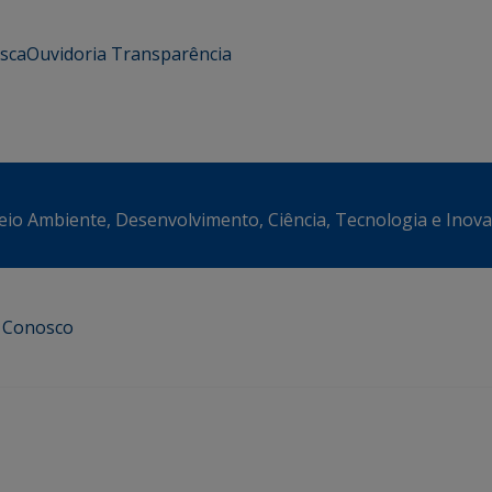
usca
Ouvidoria
Transparência
eio Ambiente, Desenvolvimento, Ciência, Tecnologia e Inov
e Conosco