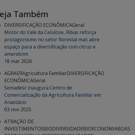
eja Também
DIVERSIFICAÇÃO ECONÔMICA
Geral
Motor do Vale da Celulose, Ribas reforça
protagonismo no setor florestal mas abre
espaço para a diversificação com citrus e
amendoim
18 mar 2026
AGRAER
Agricultura Familiar
DIVERSIFICAÇÃO
ECONÔMICA
Geral
Semadesc inaugura Centro de
Comercialização da Agricultura Familiar em
Anastácio
03 nov 2025
ATRAÇÃO DE
INVESTIMENTOS
BIODIVERSIDADE
BIOECONOMIA
BOAS