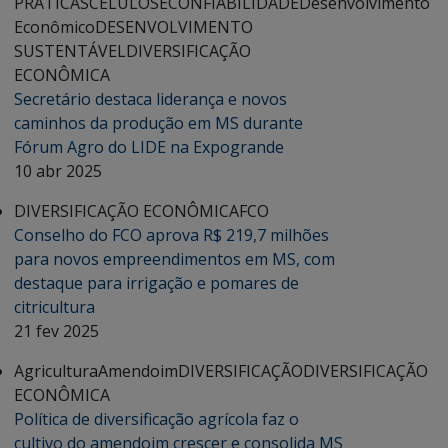
PRÁTICAS
CELULOSE
CONFIABILIDADE
Desenvolvimento
Econômico
DESENVOLVIMENTO
SUSTENTÁVEL
DIVERSIFICAÇÃO
ECONÔMICA
Secretário destaca liderança e novos
caminhos da produção em MS durante
Fórum Agro do LIDE na Expogrande
10 abr 2025
DIVERSIFICAÇÃO ECONÔMICA
FCO
Conselho do FCO aprova R$ 219,7 milhões
para novos empreendimentos em MS, com
destaque para irrigação e pomares de
citricultura
21 fev 2025
Agricultura
Amendoim
DIVERSIFICAÇÃO
DIVERSIFICAÇÃO
ECONÔMICA
Política de diversificação agrícola faz o
cultivo do amendoim crescer e consolida MS