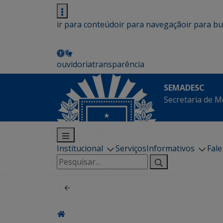
ir para conteúdo
ir para navegação
ir para b
ouvidoria
transparência
SEMADESC
Secretaria de M
Institucional
Serviços
Informativos
Fal
Pesquisar
por: