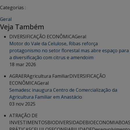
Categorias :
Geral
Veja Também
DIVERSIFICAÇÃO ECONÔMICA
Geral
Motor do Vale da Celulose, Ribas reforça
protagonismo no setor florestal mas abre espaço para
a diversificação com citrus e amendoim
18 mar 2026
AGRAER
Agricultura Familiar
DIVERSIFICAÇÃO
ECONÔMICA
Geral
Semadesc inaugura Centro de Comercialização da
Agricultura Familiar em Anastácio
03 nov 2025
ATRAÇÃO DE
INVESTIMENTOS
BIODIVERSIDADE
BIOECONOMIA
BOA
PRÁTICAS
CELULOSE
CONFIABILIDADE
Desenvolvimento