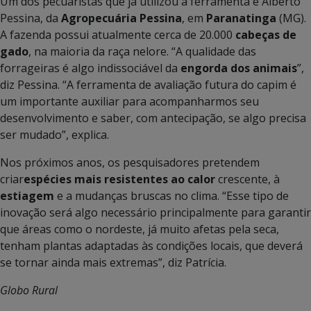
Um dos pecuaristas que já utilizou a ferramenta é Alberto
Pessina, da
Agropecuária Pessina
, em
Paranatinga
(MG).
A fazenda possui atualmente cerca de 20.000
cabeças de
gado
, na maioria da raça nelore. “A qualidade das
forrageiras é algo indissociável da
engorda dos animais
”,
diz Pessina. “A ferramenta de avaliação futura do capim é
um importante auxiliar para acompanharmos seu
desenvolvimento e saber, com antecipação, se algo precisa
ser mudado”, explica.
Nos próximos anos, os pesquisadores pretendem
criar
espécies mais resistentes ao calor
crescente, à
estiagem
e a mudanças bruscas no clima. “Esse tipo de
inovação será algo necessário principalmente para garantir
que áreas como o nordeste, já muito afetas pela seca,
tenham plantas adaptadas às condições locais, que deverá
se tornar ainda mais extremas”, diz Patrícia.
Globo Rural