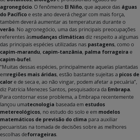
agronegócio
. O fenômeno
El Niño
, que aquece das
águas
do Pacífico
e este ano deverá chegar com mais força,
também deverá aumentar as temperaturas durante o
verão
. No agronegócio, uma das principais preocupações
referentes às
mudanças climáticas
diz respeito a algumas
das principais espécies utilizadas nas
pastagens
, como o
capim-marandu
,
capim-tanzânia
,
palma forrageira
e
capim-bufel
.
“Muitas dessas espécies, principalmente aquelas plantadas
em
regiões mais
áridas
, estão bastante sujeitas a
picos de
calor
e de seca e, ao não vingar, podem afetar a pecuária”,
diz Patrícia Menezes Santos, pesquisadora da
Embrapa
.
Para contornar esse problema, a Embrapa recentemente
lançou uma
tecnologia
baseada em
estudos
metereológicos
, no estudo do solo e em
modelos
matemáticos de previsão do clima
para auxiliar
pecuaristas na tomada de decisões sobre as melhores
escolhas de
forrageiras
.