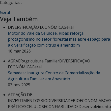
Categorias :
Geral
Veja Também
DIVERSIFICAÇÃO ECONÔMICA
Geral
Motor do Vale da Celulose, Ribas reforça
protagonismo no setor florestal mas abre espaço para
a diversificação com citrus e amendoim
18 mar 2026
AGRAER
Agricultura Familiar
DIVERSIFICAÇÃO
ECONÔMICA
Geral
Semadesc inaugura Centro de Comercialização da
Agricultura Familiar em Anastácio
03 nov 2025
ATRAÇÃO DE
INVESTIMENTOS
BIODIVERSIDADE
BIOECONOMIA
BOA
PRÁTICAS
CELULOSE
CONFIABILIDADE
Desenvolvimento