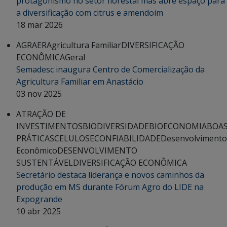
protagonismo no setor florestal mas abre espaço para
a diversificação com citrus e amendoim
18 mar 2026
AGRAER
Agricultura Familiar
DIVERSIFICAÇÃO
ECONÔMICA
Geral
Semadesc inaugura Centro de Comercialização da
Agricultura Familiar em Anastácio
03 nov 2025
ATRAÇÃO DE
INVESTIMENTOS
BIODIVERSIDADE
BIOECONOMIA
BOA
PRÁTICAS
CELULOSE
CONFIABILIDADE
Desenvolvimento
Econômico
DESENVOLVIMENTO
SUSTENTÁVEL
DIVERSIFICAÇÃO ECONÔMICA
Secretário destaca liderança e novos caminhos da
produção em MS durante Fórum Agro do LIDE na
Expogrande
10 abr 2025