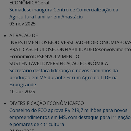
ECONÔMICA
Geral
Semadesc inaugura Centro de Comercialização da
Agricultura Familiar em Anastácio
03 nov 2025
ATRAÇÃO DE
INVESTIMENTOS
BIODIVERSIDADE
BIOECONOMIA
BOA
PRÁTICAS
CELULOSE
CONFIABILIDADE
Desenvolvimento
Econômico
DESENVOLVIMENTO
SUSTENTÁVEL
DIVERSIFICAÇÃO ECONÔMICA
Secretário destaca liderança e novos caminhos da
produção em MS durante Fórum Agro do LIDE na
Expogrande
10 abr 2025
DIVERSIFICAÇÃO ECONÔMICA
FCO
Conselho do FCO aprova R$ 219,7 milhões para novos
empreendimentos em MS, com destaque para irrigação
e pomares de citricultura