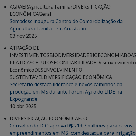
AGRAER
Agricultura Familiar
DIVERSIFICAÇÃO
ECONÔMICA
Geral
Semadesc inaugura Centro de Comercialização da
Agricultura Familiar em Anastácio
03 nov 2025
ATRAÇÃO DE
INVESTIMENTOS
BIODIVERSIDADE
BIOECONOMIA
BOA
PRÁTICAS
CELULOSE
CONFIABILIDADE
Desenvolvimento
Econômico
DESENVOLVIMENTO
SUSTENTÁVEL
DIVERSIFICAÇÃO ECONÔMICA
Secretário destaca liderança e novos caminhos da
produção em MS durante Fórum Agro do LIDE na
Expogrande
10 abr 2025
DIVERSIFICAÇÃO ECONÔMICA
FCO
Conselho do FCO aprova R$ 219,7 milhões para novos
empreendimentos em MS, com destaque para irrigação