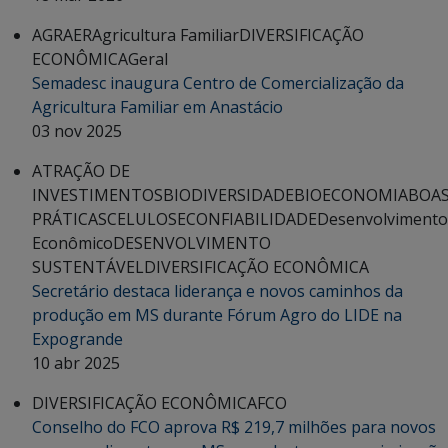
AGRAER
Agricultura Familiar
DIVERSIFICAÇÃO
ECONÔMICA
Geral
Semadesc inaugura Centro de Comercialização da
Agricultura Familiar em Anastácio
03 nov 2025
ATRAÇÃO DE
INVESTIMENTOS
BIODIVERSIDADE
BIOECONOMIA
BOA
PRÁTICAS
CELULOSE
CONFIABILIDADE
Desenvolvimento
Econômico
DESENVOLVIMENTO
SUSTENTÁVEL
DIVERSIFICAÇÃO ECONÔMICA
Secretário destaca liderança e novos caminhos da
produção em MS durante Fórum Agro do LIDE na
Expogrande
10 abr 2025
DIVERSIFICAÇÃO ECONÔMICA
FCO
Conselho do FCO aprova R$ 219,7 milhões para novos