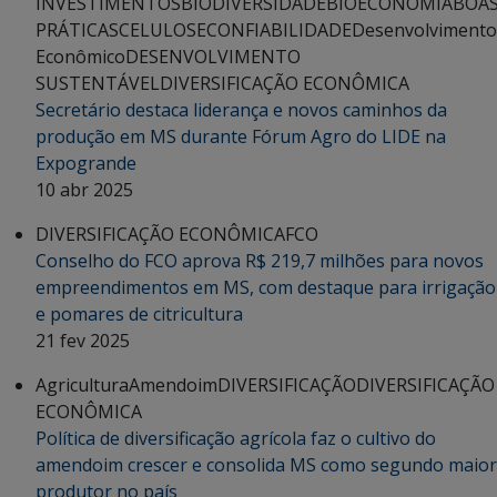
INVESTIMENTOS
BIODIVERSIDADE
BIOECONOMIA
BOA
PRÁTICAS
CELULOSE
CONFIABILIDADE
Desenvolvimento
Econômico
DESENVOLVIMENTO
SUSTENTÁVEL
DIVERSIFICAÇÃO ECONÔMICA
Secretário destaca liderança e novos caminhos da
produção em MS durante Fórum Agro do LIDE na
Expogrande
10 abr 2025
DIVERSIFICAÇÃO ECONÔMICA
FCO
Conselho do FCO aprova R$ 219,7 milhões para novos
empreendimentos em MS, com destaque para irrigação
e pomares de citricultura
21 fev 2025
Agricultura
Amendoim
DIVERSIFICAÇÃO
DIVERSIFICAÇÃO
ECONÔMICA
Política de diversificação agrícola faz o cultivo do
amendoim crescer e consolida MS como segundo maior
produtor no país