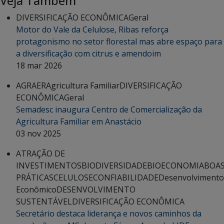
Veja Também
DIVERSIFICAÇÃO ECONÔMICA
Geral
Motor do Vale da Celulose, Ribas reforça
protagonismo no setor florestal mas abre espaço para
a diversificação com citrus e amendoim
18 mar 2026
AGRAER
Agricultura Familiar
DIVERSIFICAÇÃO
ECONÔMICA
Geral
Semadesc inaugura Centro de Comercialização da
Agricultura Familiar em Anastácio
03 nov 2025
ATRAÇÃO DE
INVESTIMENTOS
BIODIVERSIDADE
BIOECONOMIA
BOA
PRÁTICAS
CELULOSE
CONFIABILIDADE
Desenvolvimento
Econômico
DESENVOLVIMENTO
SUSTENTÁVEL
DIVERSIFICAÇÃO ECONÔMICA
Secretário destaca liderança e novos caminhos da