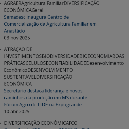
AGRAER
Agricultura Familiar
DIVERSIFICAÇÃO
ECONÔMICA
Geral
Semadesc inaugura Centro de
Comercialização da Agricultura Familiar em
Anastácio
03 nov 2025
ATRAÇÃO DE
INVESTIMENTOS
BIODIVERSIDADE
BIOECONOMIA
BOAS
PRÁTICAS
CELULOSE
CONFIABILIDADE
Desenvolvimento
Econômico
DESENVOLVIMENTO
SUSTENTÁVEL
DIVERSIFICAÇÃO
ECONÔMICA
Secretário destaca liderança e novos
caminhos da produção em MS durante
Fórum Agro do LIDE na Expogrande
10 abr 2025
DIVERSIFICAÇÃO ECONÔMICA
FCO