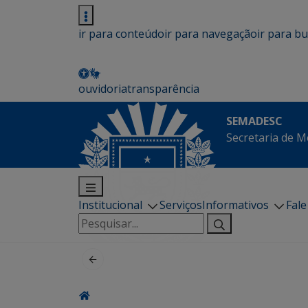
ir para conteúdo
ir para navegação
ir para b
ouvidoria
transparência
SEMADESC
Secretaria de M
Institucional
Serviços
Informativos
Fal
Pesquisar
por: