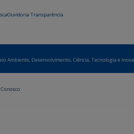
usca
Ouvidoria
Transparência
eio Ambiente, Desenvolvimento, Ciência, Tecnologia e Inov
e Conosco