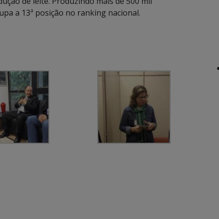
dução de leite. Produzindo mais de 500 mil
upa a 13ª posição no ranking nacional.