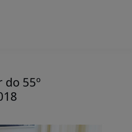
r do 55º
018