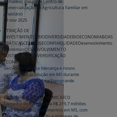
Semadesc inaugura Centro de
Comercialização da Agricultura Familiar em
Anastácio
03 nov 2025
ATRAÇÃO DE
INVESTIMENTOS
BIODIVERSIDADE
BIOECONOMIA
BOAS
PRÁTICAS
CELULOSE
CONFIABILIDADE
Desenvolvimento
Econômico
DESENVOLVIMENTO
SUSTENTÁVEL
DIVERSIFICAÇÃO
ECONÔMICA
Secretário destaca liderança e novos
caminhos da produção em MS durante
Fórum Agro do LIDE na Expogrande
10 abr 2025
DIVERSIFICAÇÃO ECONÔMICA
FCO
Conselho do FCO aprova R$ 219,7 milhões
para novos empreendimentos em MS, com
destaque para irrigação e pomares de