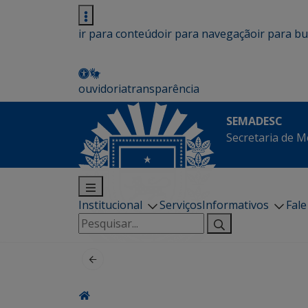
ir para conteúdo
ir para navegação
ir para b
ouvidoria
transparência
SEMADESC
Secretaria de M
Institucional
Serviços
Informativos
Fal
Pesquisar
por: