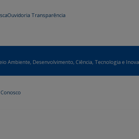
usca
Ouvidoria
Transparência
eio Ambiente, Desenvolvimento, Ciência, Tecnologia e Inov
e Conosco