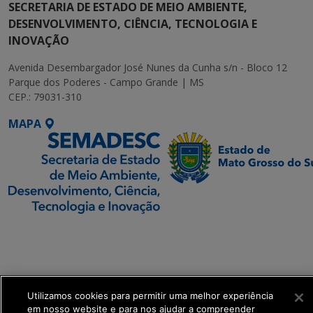
SECRETARIA DE ESTADO DE MEIO AMBIENTE,
DESENVOLVIMENTO, CIÊNCIA, TECNOLOGIA E
INOVAÇÃO
Avenida Desembargador José Nunes da Cunha s/n - Bloco 12
Parque dos Poderes - Campo Grande | MS
CEP.: 79031-310
MAPA
SETDIG | Secretaria-
Executiva de
Transformação Digital
Utilizamos cookies para permitir uma melhor experiência
get_footer();
em nosso website e para nos ajudar a compreender