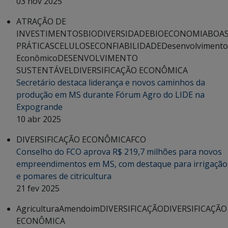
03 nov 2025
ATRAÇÃO DE
INVESTIMENTOS
BIODIVERSIDADE
BIOECONOMIA
BOA
PRÁTICAS
CELULOSE
CONFIABILIDADE
Desenvolvimento
Econômico
DESENVOLVIMENTO
SUSTENTÁVEL
DIVERSIFICAÇÃO ECONÔMICA
Secretário destaca liderança e novos caminhos da
produção em MS durante Fórum Agro do LIDE na
Expogrande
10 abr 2025
DIVERSIFICAÇÃO ECONÔMICA
FCO
Conselho do FCO aprova R$ 219,7 milhões para novos
empreendimentos em MS, com destaque para irrigação
e pomares de citricultura
21 fev 2025
Agricultura
Amendoim
DIVERSIFICAÇÃO
DIVERSIFICAÇÃO
ECONÔMICA