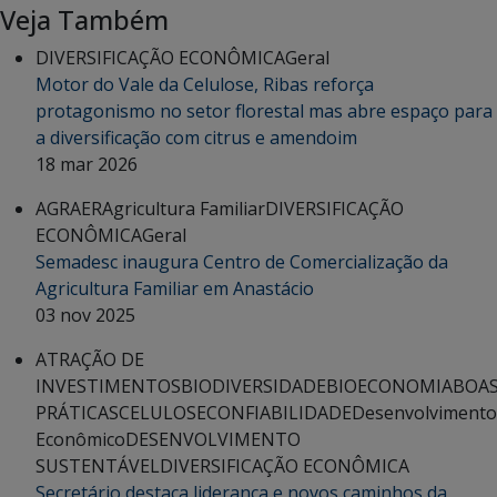
Veja Também
DIVERSIFICAÇÃO ECONÔMICA
Geral
Motor do Vale da Celulose, Ribas reforça
protagonismo no setor florestal mas abre espaço para
a diversificação com citrus e amendoim
18 mar 2026
AGRAER
Agricultura Familiar
DIVERSIFICAÇÃO
ECONÔMICA
Geral
Semadesc inaugura Centro de Comercialização da
Agricultura Familiar em Anastácio
03 nov 2025
ATRAÇÃO DE
INVESTIMENTOS
BIODIVERSIDADE
BIOECONOMIA
BOA
PRÁTICAS
CELULOSE
CONFIABILIDADE
Desenvolvimento
Econômico
DESENVOLVIMENTO
SUSTENTÁVEL
DIVERSIFICAÇÃO ECONÔMICA
Secretário destaca liderança e novos caminhos da