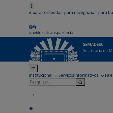
ir para conteúdo
ir para navegação
ir para b
ouvidoria
transparência
SEMADESC
Secretaria de M
Institucional
Serviços
Informativos
Fal
Pesquisar
por: