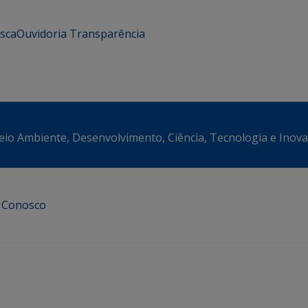
usca
Ouvidoria
Transparência
eio Ambiente, Desenvolvimento, Ciência, Tecnologia e Inov
e Conosco