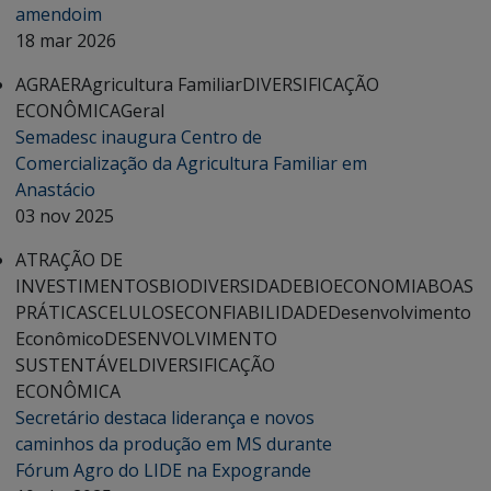
amendoim
18 mar 2026
AGRAER
Agricultura Familiar
DIVERSIFICAÇÃO
ECONÔMICA
Geral
Semadesc inaugura Centro de
Comercialização da Agricultura Familiar em
Anastácio
03 nov 2025
ATRAÇÃO DE
INVESTIMENTOS
BIODIVERSIDADE
BIOECONOMIA
BOAS
PRÁTICAS
CELULOSE
CONFIABILIDADE
Desenvolvimento
Econômico
DESENVOLVIMENTO
SUSTENTÁVEL
DIVERSIFICAÇÃO
ECONÔMICA
Secretário destaca liderança e novos
caminhos da produção em MS durante
Fórum Agro do LIDE na Expogrande