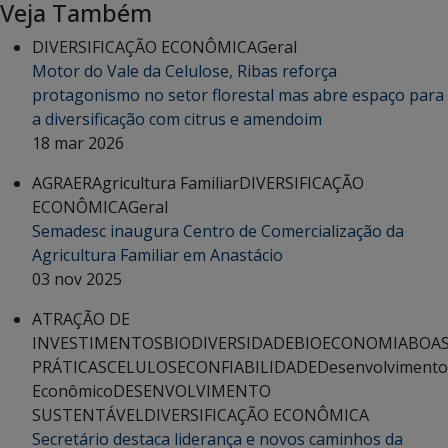
Veja Também
DIVERSIFICAÇÃO ECONÔMICA
Geral
Motor do Vale da Celulose, Ribas reforça
protagonismo no setor florestal mas abre espaço para
a diversificação com citrus e amendoim
18 mar 2026
AGRAER
Agricultura Familiar
DIVERSIFICAÇÃO
ECONÔMICA
Geral
Semadesc inaugura Centro de Comercialização da
Agricultura Familiar em Anastácio
03 nov 2025
ATRAÇÃO DE
INVESTIMENTOS
BIODIVERSIDADE
BIOECONOMIA
BOA
PRÁTICAS
CELULOSE
CONFIABILIDADE
Desenvolvimento
Econômico
DESENVOLVIMENTO
SUSTENTÁVEL
DIVERSIFICAÇÃO ECONÔMICA
Secretário destaca liderança e novos caminhos da