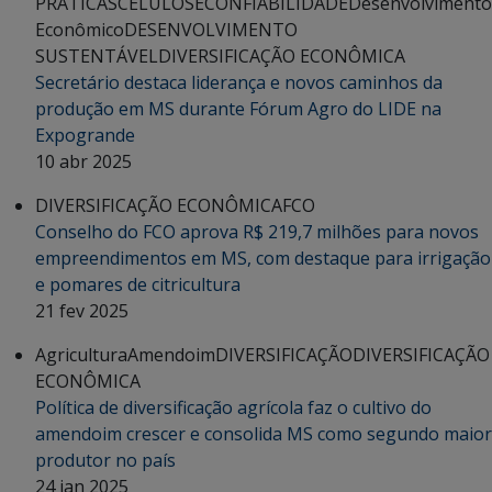
PRÁTICAS
CELULOSE
CONFIABILIDADE
Desenvolvimento
Econômico
DESENVOLVIMENTO
SUSTENTÁVEL
DIVERSIFICAÇÃO ECONÔMICA
Secretário destaca liderança e novos caminhos da
produção em MS durante Fórum Agro do LIDE na
Expogrande
10 abr 2025
DIVERSIFICAÇÃO ECONÔMICA
FCO
Conselho do FCO aprova R$ 219,7 milhões para novos
empreendimentos em MS, com destaque para irrigação
e pomares de citricultura
21 fev 2025
Agricultura
Amendoim
DIVERSIFICAÇÃO
DIVERSIFICAÇÃO
ECONÔMICA
Política de diversificação agrícola faz o cultivo do
amendoim crescer e consolida MS como segundo maior
produtor no país
24 jan 2025