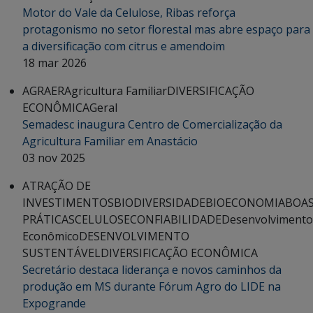
Motor do Vale da Celulose, Ribas reforça
protagonismo no setor florestal mas abre espaço para
a diversificação com citrus e amendoim
18 mar 2026
AGRAER
Agricultura Familiar
DIVERSIFICAÇÃO
ECONÔMICA
Geral
Semadesc inaugura Centro de Comercialização da
Agricultura Familiar em Anastácio
03 nov 2025
ATRAÇÃO DE
INVESTIMENTOS
BIODIVERSIDADE
BIOECONOMIA
BOA
PRÁTICAS
CELULOSE
CONFIABILIDADE
Desenvolvimento
Econômico
DESENVOLVIMENTO
SUSTENTÁVEL
DIVERSIFICAÇÃO ECONÔMICA
Secretário destaca liderança e novos caminhos da
produção em MS durante Fórum Agro do LIDE na
Expogrande