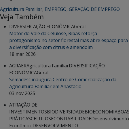
Agricultura Familiar
,
EMPREGO
,
GERAÇÃO DE EMPREGO
Veja Também
DIVERSIFICAÇÃO ECONÔMICA
Geral
Motor do Vale da Celulose, Ribas reforça
protagonismo no setor florestal mas abre espaço para
a diversificação com citrus e amendoim
18 mar 2026
AGRAER
Agricultura Familiar
DIVERSIFICAÇÃO
ECONÔMICA
Geral
Semadesc inaugura Centro de Comercialização da
Agricultura Familiar em Anastácio
03 nov 2025
ATRAÇÃO DE
INVESTIMENTOS
BIODIVERSIDADE
BIOECONOMIA
BOA
PRÁTICAS
CELULOSE
CONFIABILIDADE
Desenvolvimento
Econômico
DESENVOLVIMENTO