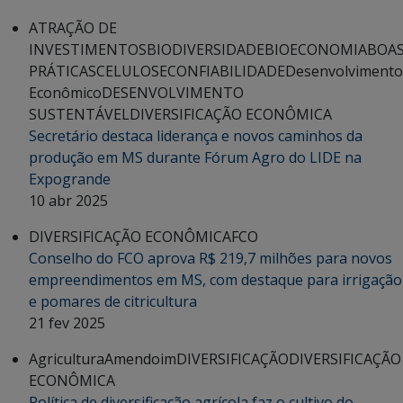
ATRAÇÃO DE
INVESTIMENTOS
BIODIVERSIDADE
BIOECONOMIA
BOA
PRÁTICAS
CELULOSE
CONFIABILIDADE
Desenvolvimento
Econômico
DESENVOLVIMENTO
SUSTENTÁVEL
DIVERSIFICAÇÃO ECONÔMICA
Secretário destaca liderança e novos caminhos da
produção em MS durante Fórum Agro do LIDE na
Expogrande
10 abr 2025
DIVERSIFICAÇÃO ECONÔMICA
FCO
Conselho do FCO aprova R$ 219,7 milhões para novos
empreendimentos em MS, com destaque para irrigação
e pomares de citricultura
21 fev 2025
Agricultura
Amendoim
DIVERSIFICAÇÃO
DIVERSIFICAÇÃO
ECONÔMICA
Política de diversificação agrícola faz o cultivo do