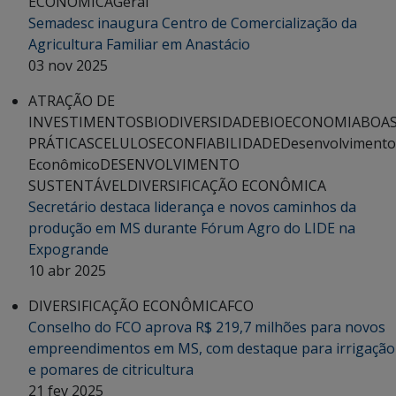
ECONÔMICA
Geral
Semadesc inaugura Centro de Comercialização da
Agricultura Familiar em Anastácio
03 nov 2025
ATRAÇÃO DE
INVESTIMENTOS
BIODIVERSIDADE
BIOECONOMIA
BOA
PRÁTICAS
CELULOSE
CONFIABILIDADE
Desenvolvimento
Econômico
DESENVOLVIMENTO
SUSTENTÁVEL
DIVERSIFICAÇÃO ECONÔMICA
Secretário destaca liderança e novos caminhos da
produção em MS durante Fórum Agro do LIDE na
Expogrande
10 abr 2025
DIVERSIFICAÇÃO ECONÔMICA
FCO
Conselho do FCO aprova R$ 219,7 milhões para novos
empreendimentos em MS, com destaque para irrigação
e pomares de citricultura
21 fev 2025