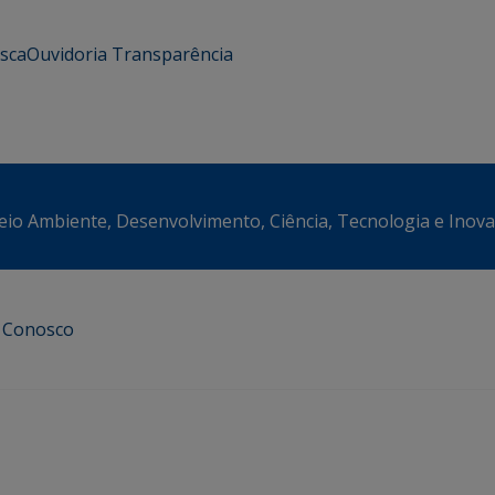
usca
Ouvidoria
Transparência
eio Ambiente, Desenvolvimento, Ciência, Tecnologia e Inov
e Conosco