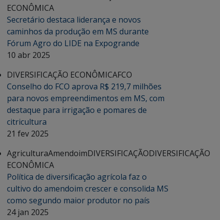
ECONÔMICA
Secretário destaca liderança e novos
caminhos da produção em MS durante
Fórum Agro do LIDE na Expogrande
10 abr 2025
DIVERSIFICAÇÃO ECONÔMICA
FCO
Conselho do FCO aprova R$ 219,7 milhões
para novos empreendimentos em MS, com
destaque para irrigação e pomares de
citricultura
21 fev 2025
Agricultura
Amendoim
DIVERSIFICAÇÃO
DIVERSIFICAÇÃO
ECONÔMICA
Política de diversificação agrícola faz o
cultivo do amendoim crescer e consolida MS
como segundo maior produtor no país
24 jan 2025