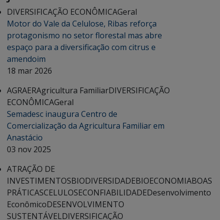
DIVERSIFICAÇÃO ECONÔMICA
Geral
Motor do Vale da Celulose, Ribas reforça
protagonismo no setor florestal mas abre
espaço para a diversificação com citrus e
amendoim
18 mar 2026
AGRAER
Agricultura Familiar
DIVERSIFICAÇÃO
ECONÔMICA
Geral
Semadesc inaugura Centro de
Comercialização da Agricultura Familiar em
Anastácio
03 nov 2025
ATRAÇÃO DE
INVESTIMENTOS
BIODIVERSIDADE
BIOECONOMIA
BOAS
PRÁTICAS
CELULOSE
CONFIABILIDADE
Desenvolvimento
Econômico
DESENVOLVIMENTO
SUSTENTÁVEL
DIVERSIFICAÇÃO