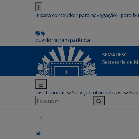
ir para conteúdo
ir para navegação
ir para b
ouvidoria
transparência
SEMADESC
Secretaria de M
Institucional
Serviços
Informativos
Fal
Pesquisar
por: