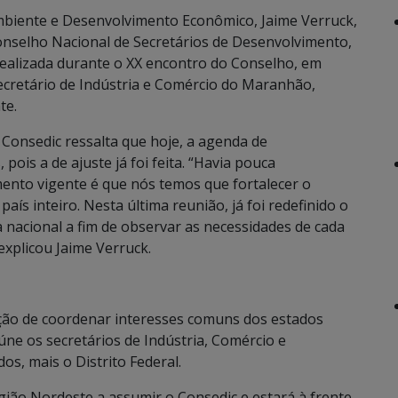
biente e Desenvolvimento Econômico, Jaime Verruck,
Conselho Nacional de Secretários de Desenvolvimento,
i realizada durante o XX encontro do Conselho, em
 secretário de Indústria e Comércio do Maranhão,
te.
o Consedic ressalta que hoje, a agenda de
pois a de ajuste já foi feita. “Havia pouca
ento vigente é que nós temos que fortalecer o
aís inteiro. Nesta última reunião, já foi redefinido o
nacional a fim de observar as necessidades de cada
explicou Jaime Verruck.
nção de coordenar interesses comuns dos estados
úne os secretários de Indústria, Comércio e
s, mais o Distrito Federal.
egião Nordeste a assumir o Consedic e estará à frente