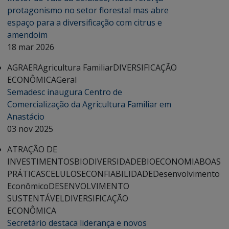
protagonismo no setor florestal mas abre
espaço para a diversificação com citrus e
amendoim
18 mar 2026
AGRAER
Agricultura Familiar
DIVERSIFICAÇÃO
ECONÔMICA
Geral
Semadesc inaugura Centro de
Comercialização da Agricultura Familiar em
Anastácio
03 nov 2025
ATRAÇÃO DE
INVESTIMENTOS
BIODIVERSIDADE
BIOECONOMIA
BOAS
PRÁTICAS
CELULOSE
CONFIABILIDADE
Desenvolvimento
Econômico
DESENVOLVIMENTO
SUSTENTÁVEL
DIVERSIFICAÇÃO
ECONÔMICA
Secretário destaca liderança e novos