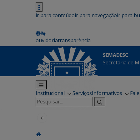
ir para conteúdo
ir para navegação
ir para b
ouvidoria
transparência
SEMADESC
Secretaria de M
Institucional
Serviços
Informativos
Fal
Pesquisar
por: