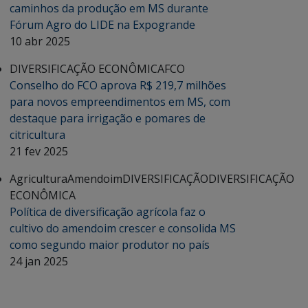
caminhos da produção em MS durante
Fórum Agro do LIDE na Expogrande
10 abr 2025
DIVERSIFICAÇÃO ECONÔMICA
FCO
Conselho do FCO aprova R$ 219,7 milhões
para novos empreendimentos em MS, com
destaque para irrigação e pomares de
citricultura
21 fev 2025
Agricultura
Amendoim
DIVERSIFICAÇÃO
DIVERSIFICAÇÃO
ECONÔMICA
Política de diversificação agrícola faz o
cultivo do amendoim crescer e consolida MS
como segundo maior produtor no país
24 jan 2025