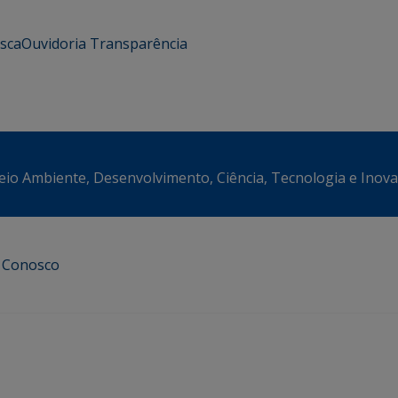
usca
Ouvidoria
Transparência
eio Ambiente, Desenvolvimento, Ciência, Tecnologia e Inov
e Conosco