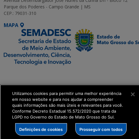
Avenida Desembargador José Nunes da Cunha s/n - Bloco 12
Parque dos Poderes - Campo Grande | MS
CEP.: 79031-310
MAPA
SETDIG | Secretaria-
Executiva de
Transformação Digital
Utilizamos cookies para permitir uma melhor experiência
em nosso website e para nos ajudar a compreender
get_footer();
quais informações são mais úteis e relevantes para você.
Conforme Decreto Estadual 15.572/2020 que trata da
LGPD no Governo do Estado de Mato Grosso do Sul.
Definições de cookies
Prosseguir com todos