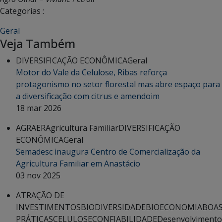
Categorias :
Geral
Veja Também
DIVERSIFICAÇÃO ECONÔMICA
Geral
Motor do Vale da Celulose, Ribas reforça
protagonismo no setor florestal mas abre espaço para
a diversificação com citrus e amendoim
18 mar 2026
AGRAER
Agricultura Familiar
DIVERSIFICAÇÃO
ECONÔMICA
Geral
Semadesc inaugura Centro de Comercialização da
Agricultura Familiar em Anastácio
03 nov 2025
ATRAÇÃO DE
INVESTIMENTOS
BIODIVERSIDADE
BIOECONOMIA
BOA
PRÁTICAS
CELULOSE
CONFIABILIDADE
Desenvolvimento