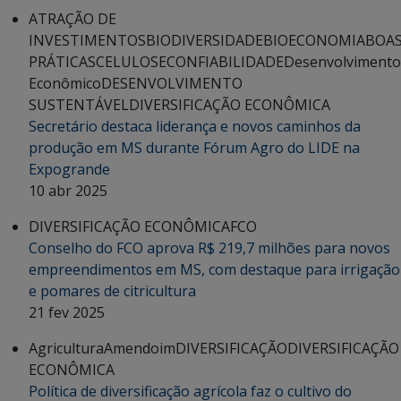
ATRAÇÃO DE
INVESTIMENTOS
BIODIVERSIDADE
BIOECONOMIA
BOA
PRÁTICAS
CELULOSE
CONFIABILIDADE
Desenvolvimento
Econômico
DESENVOLVIMENTO
SUSTENTÁVEL
DIVERSIFICAÇÃO ECONÔMICA
Secretário destaca liderança e novos caminhos da
produção em MS durante Fórum Agro do LIDE na
Expogrande
10 abr 2025
DIVERSIFICAÇÃO ECONÔMICA
FCO
Conselho do FCO aprova R$ 219,7 milhões para novos
empreendimentos em MS, com destaque para irrigação
e pomares de citricultura
21 fev 2025
Agricultura
Amendoim
DIVERSIFICAÇÃO
DIVERSIFICAÇÃO
ECONÔMICA
Política de diversificação agrícola faz o cultivo do