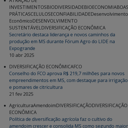
ATRAÇÃO DE
INVESTIMENTOS
BIODIVERSIDADE
BIOECONOMIA
BOA
PRÁTICAS
CELULOSE
CONFIABILIDADE
Desenvolvimento
Econômico
DESENVOLVIMENTO
SUSTENTÁVEL
DIVERSIFICAÇÃO ECONÔMICA
Secretário destaca liderança e novos caminhos da
produção em MS durante Fórum Agro do LIDE na
Expogrande
10 abr 2025
DIVERSIFICAÇÃO ECONÔMICA
FCO
Conselho do FCO aprova R$ 219,7 milhões para novos
empreendimentos em MS, com destaque para irrigação
e pomares de citricultura
21 fev 2025
Agricultura
Amendoim
DIVERSIFICAÇÃO
DIVERSIFICAÇÃO
ECONÔMICA
Política de diversificação agrícola faz o cultivo do
amendoim crescer e consolida MS como segundo maior