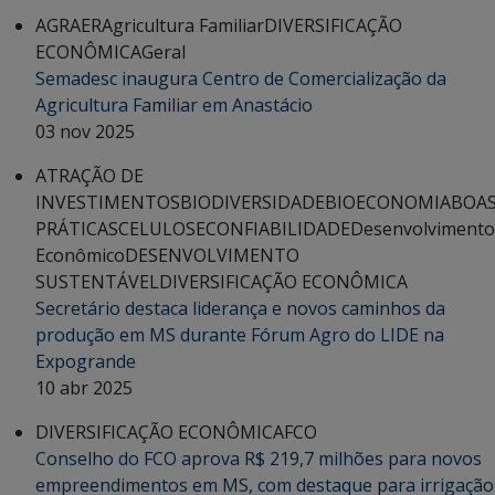
AGRAER
Agricultura Familiar
DIVERSIFICAÇÃO
ECONÔMICA
Geral
Semadesc inaugura Centro de Comercialização da
Agricultura Familiar em Anastácio
03 nov 2025
ATRAÇÃO DE
INVESTIMENTOS
BIODIVERSIDADE
BIOECONOMIA
BOA
PRÁTICAS
CELULOSE
CONFIABILIDADE
Desenvolvimento
Econômico
DESENVOLVIMENTO
SUSTENTÁVEL
DIVERSIFICAÇÃO ECONÔMICA
Secretário destaca liderança e novos caminhos da
produção em MS durante Fórum Agro do LIDE na
Expogrande
10 abr 2025
DIVERSIFICAÇÃO ECONÔMICA
FCO
Conselho do FCO aprova R$ 219,7 milhões para novos
empreendimentos em MS, com destaque para irrigação