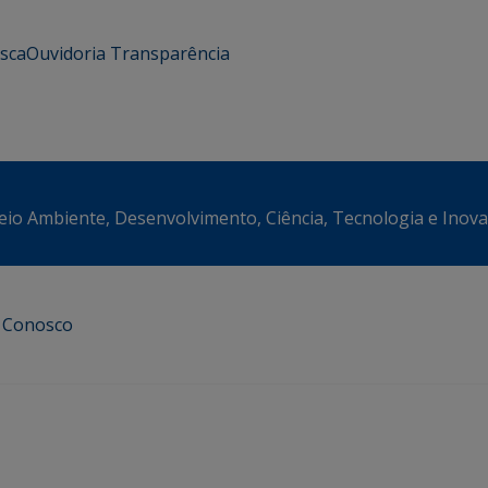
usca
Ouvidoria
Transparência
eio Ambiente, Desenvolvimento, Ciência, Tecnologia e Inov
e Conosco