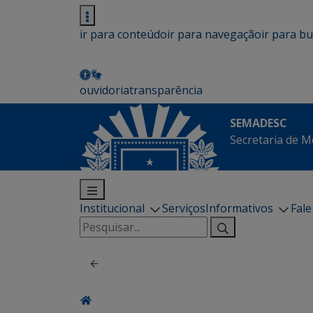
ir para conteúdo
ir para navegação
ir para b
ouvidoria
transparência
SEMADESC
Secretaria de M
Institucional
Serviços
Informativos
Fal
Pesquisar
por: