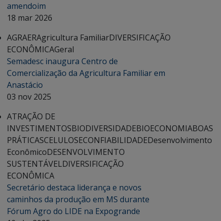
amendoim
18 mar 2026
AGRAER
Agricultura Familiar
DIVERSIFICAÇÃO
ECONÔMICA
Geral
Semadesc inaugura Centro de
Comercialização da Agricultura Familiar em
Anastácio
03 nov 2025
ATRAÇÃO DE
INVESTIMENTOS
BIODIVERSIDADE
BIOECONOMIA
BOAS
PRÁTICAS
CELULOSE
CONFIABILIDADE
Desenvolvimento
Econômico
DESENVOLVIMENTO
SUSTENTÁVEL
DIVERSIFICAÇÃO
ECONÔMICA
Secretário destaca liderança e novos
caminhos da produção em MS durante
Fórum Agro do LIDE na Expogrande