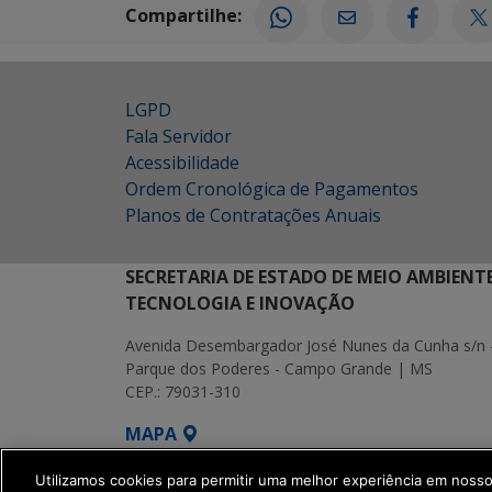
Compartilhe:
LGPD
Fala Servidor
Acessibilidade
Ordem Cronológica de Pagamentos
Planos de Contratações Anuais
SECRETARIA DE ESTADO DE MEIO AMBIENT
TECNOLOGIA E INOVAÇÃO
Avenida Desembargador José Nunes da Cunha s/n 
Parque dos Poderes - Campo Grande | MS
CEP.: 79031-310
MAPA
SETDIG | Secretaria-Executiva de Transf
Utilizamos cookies para permitir uma melhor experiência em noss