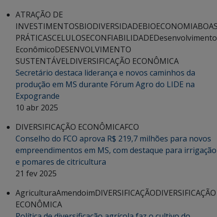
ATRAÇÃO DE
INVESTIMENTOS
BIODIVERSIDADE
BIOECONOMIA
BOA
PRÁTICAS
CELULOSE
CONFIABILIDADE
Desenvolvimento
Econômico
DESENVOLVIMENTO
SUSTENTÁVEL
DIVERSIFICAÇÃO ECONÔMICA
Secretário destaca liderança e novos caminhos da
produção em MS durante Fórum Agro do LIDE na
Expogrande
10 abr 2025
DIVERSIFICAÇÃO ECONÔMICA
FCO
Conselho do FCO aprova R$ 219,7 milhões para novos
empreendimentos em MS, com destaque para irrigação
e pomares de citricultura
21 fev 2025
Agricultura
Amendoim
DIVERSIFICAÇÃO
DIVERSIFICAÇÃO
ECONÔMICA
Política de diversificação agrícola faz o cultivo do