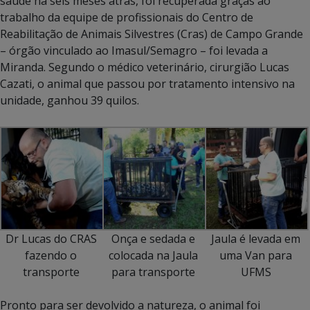
saúde há seis meses atrás, foi recuperada graças ao
trabalho da equipe de profissionais do Centro de
Reabilitação de Animais Silvestres (Cras) de Campo Grande
– órgão vinculado ao Imasul/Semagro – foi levada a
Miranda. Segundo o médico veterinário, cirurgião Lucas
Cazati, o animal que passou por tratamento intensivo na
unidade, ganhou 39 quilos.
Dr Lucas do CRAS
Onça e sedada e
Jaula é levada em
fazendo o
colocada na Jaula
uma Van para
transporte
para transporte
UFMS
Pronto para ser devolvido a natureza, o animal foi