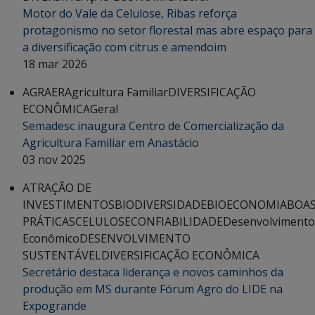
Motor do Vale da Celulose, Ribas reforça
protagonismo no setor florestal mas abre espaço para
a diversificação com citrus e amendoim
18 mar 2026
AGRAER
Agricultura Familiar
DIVERSIFICAÇÃO
ECONÔMICA
Geral
Semadesc inaugura Centro de Comercialização da
Agricultura Familiar em Anastácio
03 nov 2025
ATRAÇÃO DE
INVESTIMENTOS
BIODIVERSIDADE
BIOECONOMIA
BOA
PRÁTICAS
CELULOSE
CONFIABILIDADE
Desenvolvimento
Econômico
DESENVOLVIMENTO
SUSTENTÁVEL
DIVERSIFICAÇÃO ECONÔMICA
Secretário destaca liderança e novos caminhos da
produção em MS durante Fórum Agro do LIDE na
Expogrande