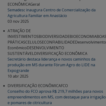
ECONÔMICA
Geral
Semadesc inaugura Centro de Comercialização da
Agricultura Familiar em Anastácio
03 nov 2025
ATRAÇÃO DE
INVESTIMENTOS
BIODIVERSIDADE
BIOECONOMIA
BOA
PRÁTICAS
CELULOSE
CONFIABILIDADE
Desenvolvimento
Econômico
DESENVOLVIMENTO
SUSTENTÁVEL
DIVERSIFICAÇÃO ECONÔMICA
Secretário destaca liderança e novos caminhos da
produção em MS durante Fórum Agro do LIDE na
Expogrande
10 abr 2025
DIVERSIFICAÇÃO ECONÔMICA
FCO
Conselho do FCO aprova R$ 219,7 milhões para novos
empreendimentos em MS, com destaque para irrigação
e pomares de citricultura