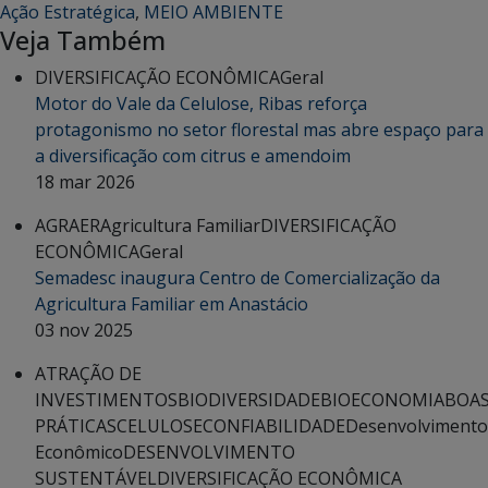
Ação Estratégica
,
MEIO AMBIENTE
Veja Também
DIVERSIFICAÇÃO ECONÔMICA
Geral
Motor do Vale da Celulose, Ribas reforça
protagonismo no setor florestal mas abre espaço para
a diversificação com citrus e amendoim
18 mar 2026
AGRAER
Agricultura Familiar
DIVERSIFICAÇÃO
ECONÔMICA
Geral
Semadesc inaugura Centro de Comercialização da
Agricultura Familiar em Anastácio
03 nov 2025
ATRAÇÃO DE
INVESTIMENTOS
BIODIVERSIDADE
BIOECONOMIA
BOA
PRÁTICAS
CELULOSE
CONFIABILIDADE
Desenvolvimento
Econômico
DESENVOLVIMENTO
SUSTENTÁVEL
DIVERSIFICAÇÃO ECONÔMICA