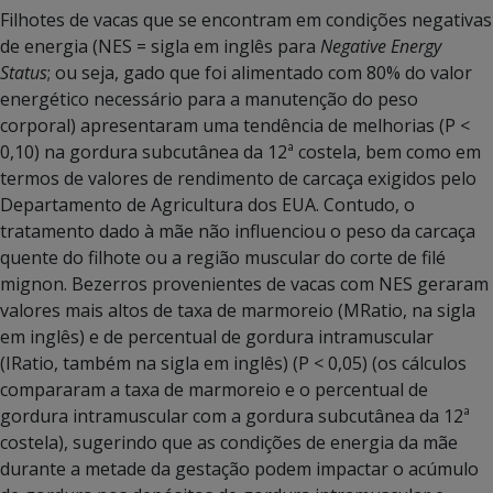
Filhotes de vacas que se encontram em condições negativas
de energia (NES = sigla em inglês para
Negative Energy
Status
; ou seja, gado que foi alimentado com 80% do valor
energético necessário para a manutenção do peso
corporal) apresentaram uma tendência de melhorias (P <
0,10) na gordura subcutânea da 12ª costela, bem como em
termos de valores de rendimento de carcaça exigidos pelo
Departamento de Agricultura dos EUA. Contudo, o
tratamento dado à mãe não influenciou o peso da carcaça
quente do filhote ou a região muscular do corte de filé
mignon. Bezerros provenientes de vacas com NES geraram
valores mais altos de taxa de marmoreio (MRatio, na sigla
em inglês) e de percentual de gordura intramuscular
(IRatio, também na sigla em inglês) (P < 0,05) (os cálculos
compararam a taxa de marmoreio e o percentual de
gordura intramuscular com a gordura subcutânea da 12ª
costela), sugerindo que as condições de energia da mãe
durante a metade da gestação podem impactar o acúmulo