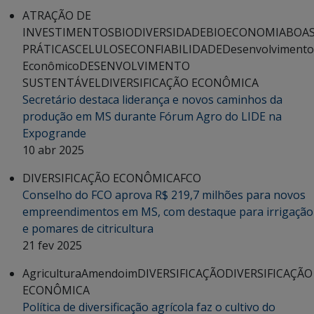
ATRAÇÃO DE
INVESTIMENTOS
BIODIVERSIDADE
BIOECONOMIA
BOA
PRÁTICAS
CELULOSE
CONFIABILIDADE
Desenvolvimento
Econômico
DESENVOLVIMENTO
SUSTENTÁVEL
DIVERSIFICAÇÃO ECONÔMICA
Secretário destaca liderança e novos caminhos da
produção em MS durante Fórum Agro do LIDE na
Expogrande
10 abr 2025
DIVERSIFICAÇÃO ECONÔMICA
FCO
Conselho do FCO aprova R$ 219,7 milhões para novos
empreendimentos em MS, com destaque para irrigação
e pomares de citricultura
21 fev 2025
Agricultura
Amendoim
DIVERSIFICAÇÃO
DIVERSIFICAÇÃO
ECONÔMICA
Política de diversificação agrícola faz o cultivo do