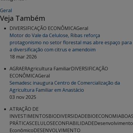
Geral
Veja Também
DIVERSIFICAÇÃO ECONÔMICA
Geral
Motor do Vale da Celulose, Ribas reforça
protagonismo no setor florestal mas abre espaço para
a diversificação com citrus e amendoim
18 mar 2026
AGRAER
Agricultura Familiar
DIVERSIFICAÇÃO
ECONÔMICA
Geral
Semadesc inaugura Centro de Comercialização da
Agricultura Familiar em Anastácio
03 nov 2025
ATRAÇÃO DE
INVESTIMENTOS
BIODIVERSIDADE
BIOECONOMIA
BOA
PRÁTICAS
CELULOSE
CONFIABILIDADE
Desenvolvimento
Econômico
DESENVOLVIMENTO