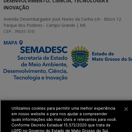
DESENVOLVIMENTO, CIÊNCIA, TECNOLOGIA E
INOVAÇÃO
Avenida Desembargador José Nunes da Cunha s/n - Bloco 12
Parque dos Poderes - Campo Grande | MS
CEP.: 79031-310
MAPA
SETDIG | Secretaria-
Executiva de
Transformação Digital
Utilizamos cookies para permitir uma melhor experiência
em nosso website e para nos ajudar a compreender
get_footer();
quais informações são mais úteis e relevantes para você.
Conforme Decreto Estadual 15.572/2020 que trata da
LGPD no Governo do Estado de Mato Grosso do Sul.