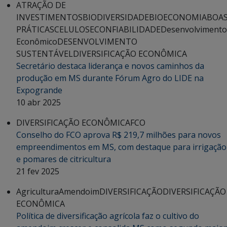
ATRAÇÃO DE
INVESTIMENTOS
BIODIVERSIDADE
BIOECONOMIA
BOA
PRÁTICAS
CELULOSE
CONFIABILIDADE
Desenvolvimento
Econômico
DESENVOLVIMENTO
SUSTENTÁVEL
DIVERSIFICAÇÃO ECONÔMICA
Secretário destaca liderança e novos caminhos da
produção em MS durante Fórum Agro do LIDE na
Expogrande
10 abr 2025
DIVERSIFICAÇÃO ECONÔMICA
FCO
Conselho do FCO aprova R$ 219,7 milhões para novos
empreendimentos em MS, com destaque para irrigação
e pomares de citricultura
21 fev 2025
Agricultura
Amendoim
DIVERSIFICAÇÃO
DIVERSIFICAÇÃO
ECONÔMICA
Política de diversificação agrícola faz o cultivo do